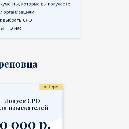
кументы, которые вы получаете
 и организациям
ак выбрать СРО
ты
О нас
ереповца
от 1 дня
Допуск СРО
ля изыскателей
0 000 р.