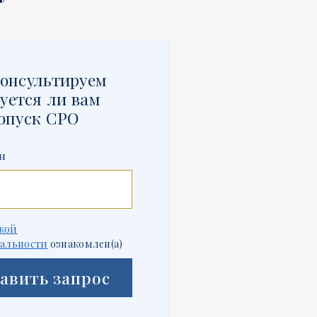
онсультируем
уется ли вам
опуск СРО
н
кой
альности
ознакомлен(а)
авить запрос