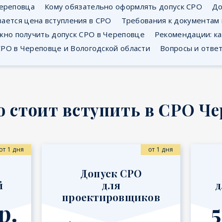
Череповца
Кому обязательно оформлять допуск СРО
До
вается цена вступления в СРО
Требования к документам
жно получить допуск СРО в Череповце
Рекомендации: к
СРО в Череповце и Вологодской области
Вопросы и отве
 стоит вступить в СРО Ч
от 1 дня
от 1 дня
Допуск СРО
й
для
д
проектировщиков
р.
5