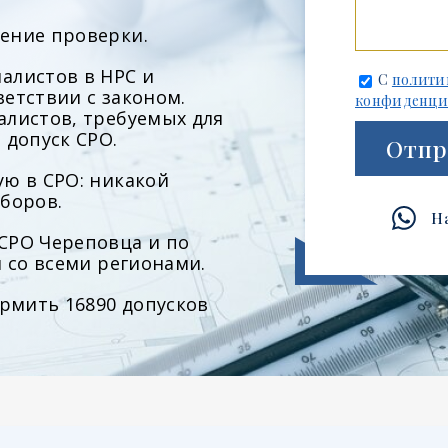
ение проверки.
алистов в НРС и
С
полити
етствии с законом.
конфиденци
алистов, требуемых для
 допуск СРО.
Отпр
ю в СРО: никакой
боров.
Н
СРО Череповца и по
м со всеми регионами.
ормить 16890 допусков