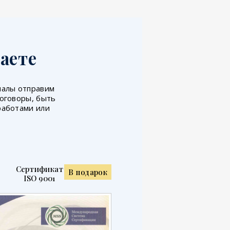
аете
иналы отправим
договоры, быть
работами или
Сертификат
В подарок
ISO 9001