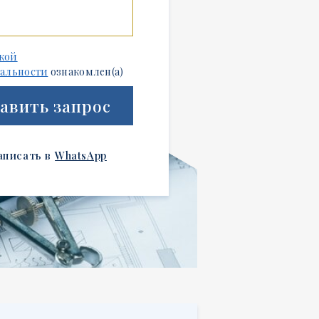
кой
альности
ознакомлен(а)
авить запрос
аписать в
WhatsApp