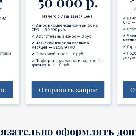
50 000 р.
а:
И
Из чего складывается цена:
онд
✔ Взн
СРО — 
✔ Взнос в компенсационный фонд
.
✔ Всту
СРО — 50 000 руб.
✔ Член
✔ Вступительный взнос — 0 руб.
месяц
✔ Членский взнос за первые 6
✔ Стра
месяцев — БЕСПЛАТНО
отовка
✔ Подб
✔ Страховой взнос — 0 руб.
докуме
✔ Подбор специалистов и подготовка
документов — 0 руб.
ос
Отправить запрос
О
бязательно оформлять доп