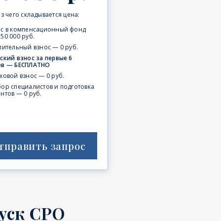
з чего складывается цена:
ос в компенсационный фонд
50 000 руб.
пительный взнос — 0 руб.
ский взнос за первые 6
ев — БЕСПЛАТНО
ховой взнос — 0 руб.
ор специалистов и подготовка
нтов — 0 руб.
тправить запрос
уск СРО